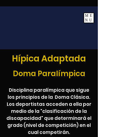
ASOCIACIÓN
ME
RAÚL PINTEÑO
NU
Hípica Adaptada
Doma Paralímpica
Disciplina paralímpica que sigue
los principios de la Doma Clásica.
Los deportistas acceden a ella por
medio de la "clasificación de la
discapacidad" que determinará el
grado (nivel de competición) en el
cual competirán.